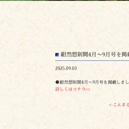
紺然想新聞4月〜9月号を掲
2025.09.03
●
紺然想新聞
4
月〜
9
月号を掲載しま
詳しくはコチラ>>
< こんま