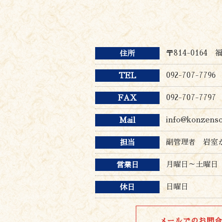
〒814-0164
住所
092-707-7796
TEL
092-707-7797
FAX
info@konzens
Mail
副管理者 岩室
担当
月曜日～土曜日 9
営業日
日曜日
休日
メールでのお問