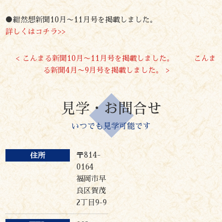
●紺然想新聞
10
月〜
11
月号を掲載しました。
詳しくはコチラ>>
< こんまる新聞10月〜11月号を掲載しました。
こんま
る新聞4月〜9月号を掲載しました。 >
見学・お問合せ
いつでも見学可能です
〒814-
住所
0164
福岡市早
良区賀茂
2丁目9-9