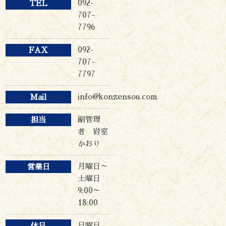
092-
TEL
707-
7796
092-
FAX
707-
7797
info@konzensou.com
Mail
副管理
担当
者 岩室
かおり
月曜日～
営業日
土曜日
9:00～
18:00
日曜日
休日